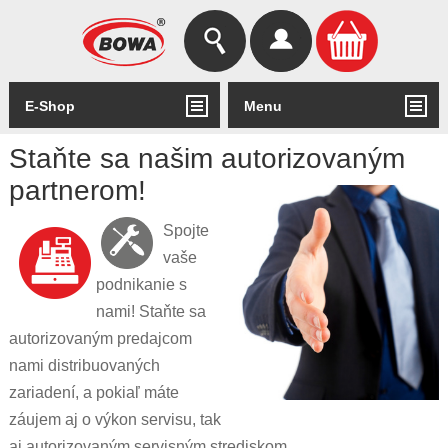
Hľadať
Prihlásiť
E-Shop
Menu
Staňte sa našim autorizovaným
partnerom!
Spojte
vaše
podnikanie s
nami! Staňte sa
autorizovaným predajcom
nami distribuovaných
zariadení, a pokiaľ máte
záujem aj o výkon servisu, tak
aj autorizovaným servisným strediskom.