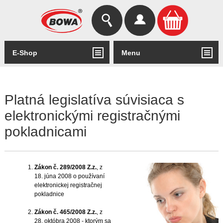
Hľadať
Prihlásiť
E-Shop
Menu
Platná legislatíva súvisiaca s
elektronickými registračnými
pokladnicami
Zákon č. 289/2008 Z.z.
, z
18. júna 2008 o používaní
elektronickej registračnej
pokladnice
Zákon č. 465/2008 Z.z.
, z
28. októbra 2008 - ktorým sa