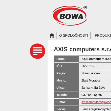
O SPOLOČNOSTI
PRODUK
AXIS computers s.r.
Firma:
AXIS computers s.r.o
IČO:
36532169
Región:
Nitriansky kraj
Mesto:
Zlaté Moravce
Ulica:
Janka Kráľa 51/A
Telefón:
037/ 642 66 66
E-mail:
axiscomputers@axisc
Servis
Servis registračných 