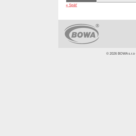
« Späť
© 2026 BOWA s.r.o -