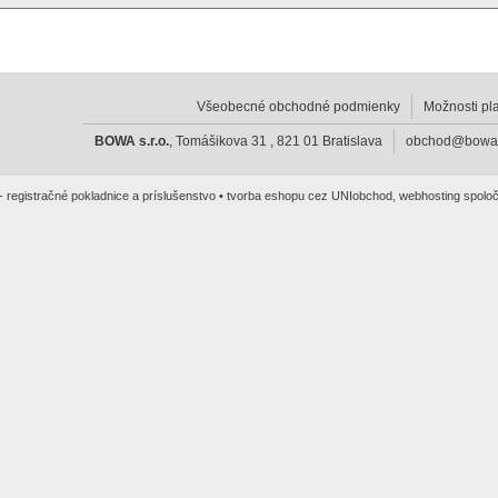
Všeobecné obchodné podmienky
Možnosti pl
BOWA s.r.o.
, Tomášikova 31 , 821 01 Bratislava
obchod@bowa
 registračné pokladnice a príslušenstvo •
tvorba eshopu cez UNIobchod
,
webhosting
spoloč