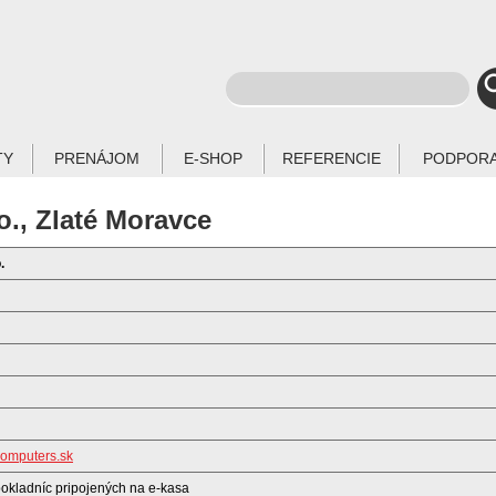
TY
PRENÁJOM
E-SHOP
REFERENCIE
PODPOR
o., Zlaté Moravce
.
omputers.sk
pokladníc pripojených na e-kasa